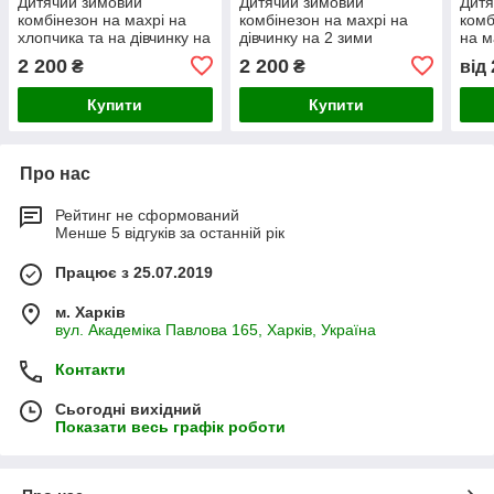
Дитячий зимовий
Дитячий зимовий
Дитя
комбінезон на махрі на
комбінезон на махрі на
комб
хлопчика та на дівчинку на
дівчинку на 2 зими
на м
2 зими
зел
2 200
2 200
₴
₴
від
Купити
Купити
Про нас
Рейтинг не сформований
Менше 5 відгуків за останній рік
Працює з 25.07.2019
м. Харків
вул. Академіка Павлова 165, Харків, Україна
Контакти
Сьогодні вихідний
Показати весь графік роботи