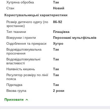
Хутряна обробка
Так
Стан
Новий
Користувальницькі характеристики
Розмір дитячого одягу (по
86-92
зростанню)
Тип тканини
Плащівка
Візерунки і принти
Персонажі мультфільмів
Оздоблення та прикраси
Хутро
Водовідштовхувальна
Так
просочення
Водовідштовхувальні
Так
властивості
Наявність кишень
Так
Регулятор розміру по лінії
Так
пояса
Підкладка
Так
Вікова група
2 роки
Приховати