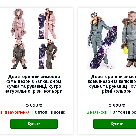
Двосторонній зимовий
Двосторонній зимо
комбінезон з капюшоном,
комбінезон із капюш
сумка та рукавиці, хутро
сумка та рукавиці, ху
натуральне, різні кольори.
різні кольори
5 090 ₴
5 090 ₴
Під замовлення
Оптом і в роздріб
В наявності
Оптом і в р
Купити
Купити