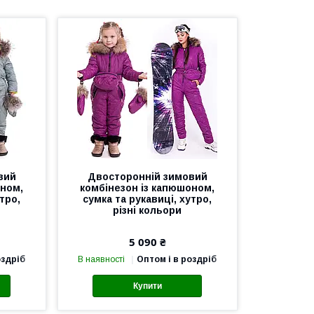
вий
Двосторонній зимовий
оном,
комбінезон із капюшоном,
тро,
сумка та рукавиці, хутро,
різні кольори
5 090 ₴
оздріб
В наявності
Оптом і в роздріб
Купити