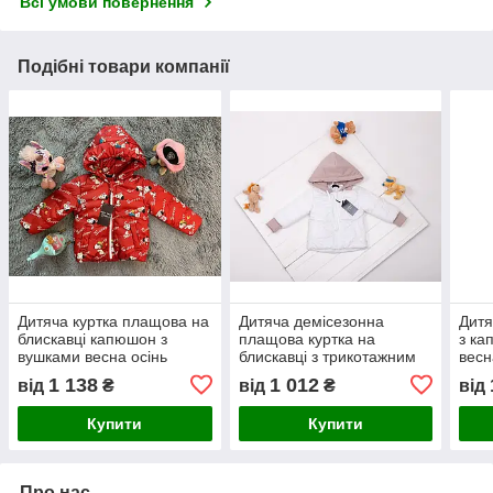
Всі умови повернення
Подібні товари компанії
Дитяча куртка плащова на
Дитяча демісезонна
Дитя
блискавці капюшон з
плащова куртка на
з ка
вушками весна осінь
блискавці з трикотажним
весн
унісекс
капюшоном унісекс
1 138
1 012
від
₴
від
₴
від
Купити
Купити
Про нас