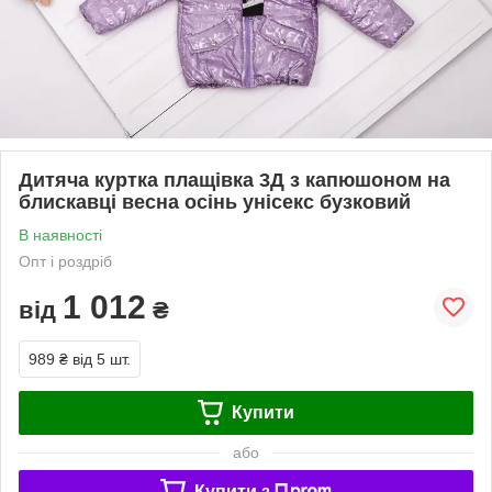
Дитяча куртка плащівка 3Д з капюшоном на
блискавці весна осінь унісекс бузковий
В наявності
Опт і роздріб
1 012
від
₴
989 ₴
від 5 шт.
Купити
або
Купити з