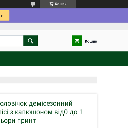
Кошик
Кошик
чоловічок демісезонний
лісі з капюшоном від0 до 1
ольори принт