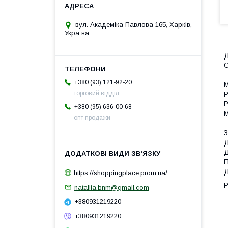
вул. Академіка Павлова 165, Харків,
Україна
Д
+380 (93) 121-92-20
М
торговий відділ
Р
Р
+380 (95) 636-00-68
М
опт продажи
З
Д
Д
П
Д
https://shoppingplace.prom.ua/
Р
nataliia.bnm@gmail.com
+380931219220
+380931219220