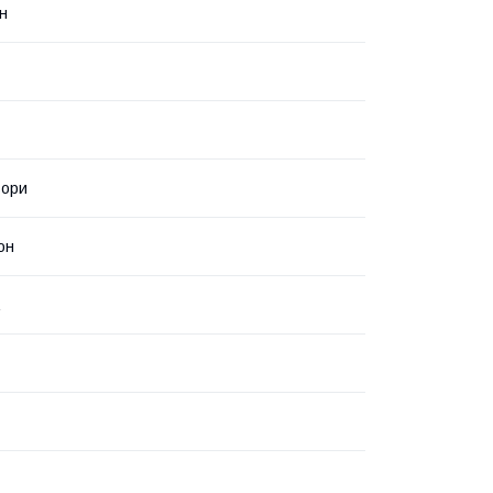
н
ьори
он