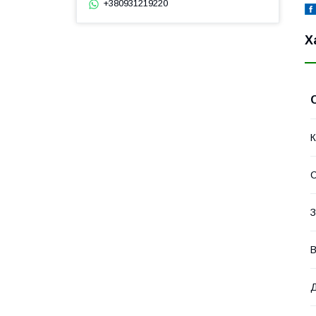
+380931219220
Х
К
С
З
В
Д