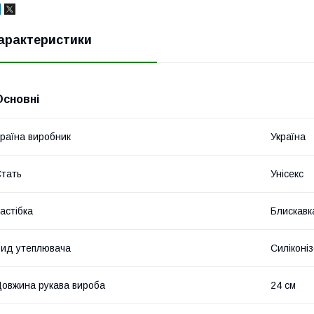
арактеристики
Основні
раїна виробник
Україна
тать
Унісекс
астібка
Блискавк
ид утеплювача
Силіконі
овжина рукава вироба
24 см