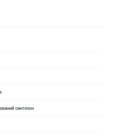
а
зований синтепон