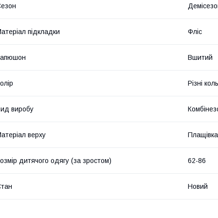
Сезон
Демісезо
атеріал підкладки
Фліс
Капюшон
Вшитий
олір
Різні кол
ид виробу
Комбінез
атеріал верху
Плащівка
озмір дитячого одягу (за зростом)
62-86
Стан
Новий