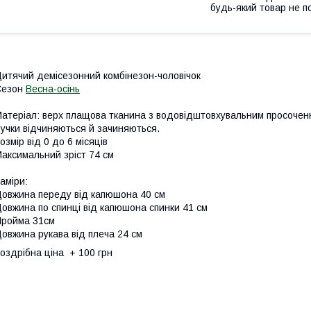
будь-який товар не п
итячий демісезонний комбінезон-чоловічок
Сезон
Весна-осінь
атеріал: верх плащова тканина з водовідштовхувальним просочення
учки відчиняються й зачиняються.
озмір від 0 до 6 місяців
аксимальний зріст 74 см
аміри:
овжина переду від капюшона 40 см
овжина по спинці від капюшона спинки 41 см
ройма 31см
овжина рукава від плеча 24 см
оздрібна ціна + 100 грн