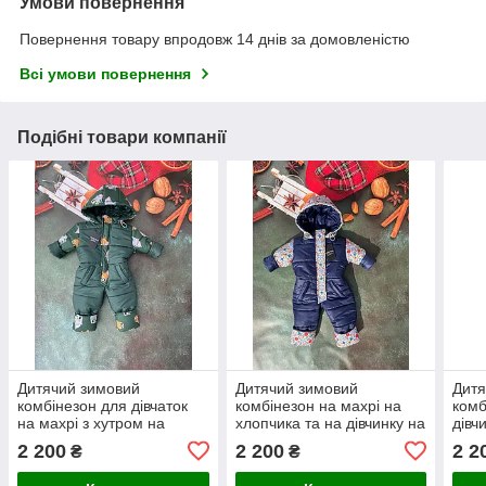
Умови повернення
Повернення товару впродовж 14 днів за домовленістю
Всі умови повернення
Подібні товари компанії
Дитячий зимовий
Дитячий зимовий
Дитя
комбінезон для дівчаток
комбінезон на махрі на
комб
на махрі з хутром на
хлопчика та на дівчинку на
дівч
капюшоні золото
2 зими
2 200
2 200
2 2
₴
₴