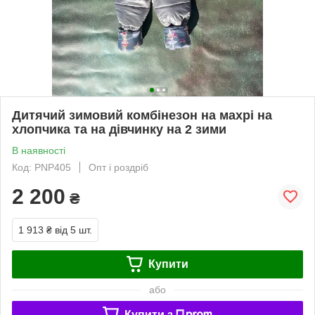
Дитячий зимовий комбінезон на махрі на
хлопчика та на дівчинку на 2 зими
В наявності
Код: PNP405
Опт і роздріб
2 200
₴
1 913 ₴
від 5 шт.
Купити
або
Купити з