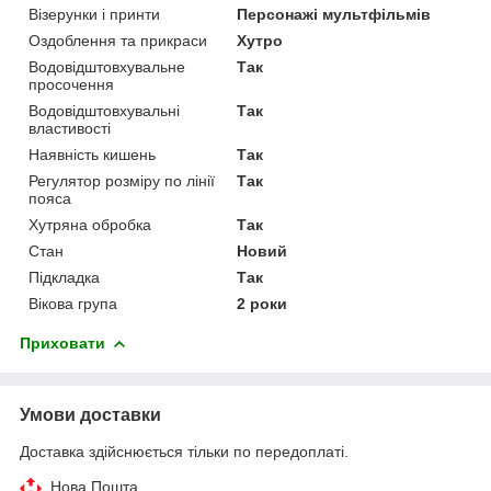
Візерунки і принти
Персонажі мультфільмів
Оздоблення та прикраси
Хутро
Водовідштовхувальне
Так
просочення
Водовідштовхувальні
Так
властивості
Наявність кишень
Так
Регулятор розміру по лінії
Так
пояса
Хутряна обробка
Так
Стан
Новий
Підкладка
Так
Вікова група
2 роки
Приховати
Умови доставки
Доставка здійснюється тільки по передоплаті.
Нова Пошта